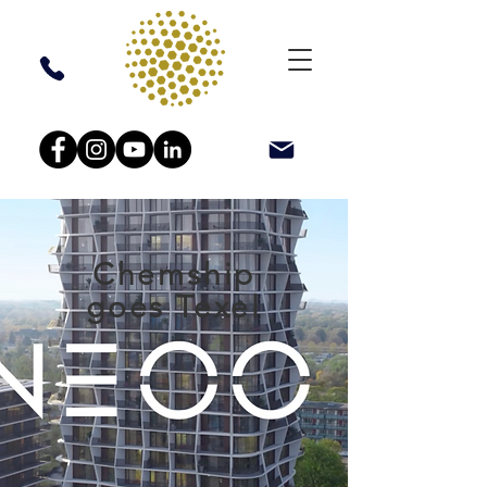
Chemship
goes Texel